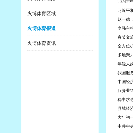
2024
习近平
火博体育区域
赵一德：
火博体育报道
李强主
春节文
火博体育资讯
全方位
多地聚
年轻人
我国服
中国经
服务业
稳中求
县域经
大年初
中共中