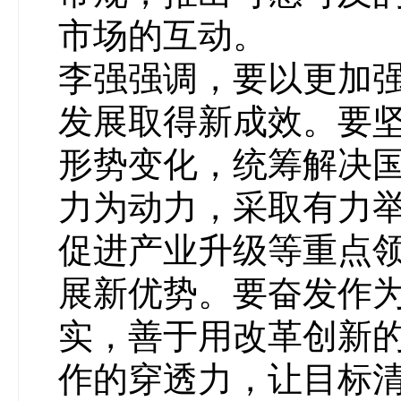
市场的互动。
李强强调，要以更加
发展取得新成效。要
形势变化，统筹解决
力为动力，采取有力
促进产业升级等重点
展新优势。要奋发作
实，善于用改革创新
作的穿透力，让目标