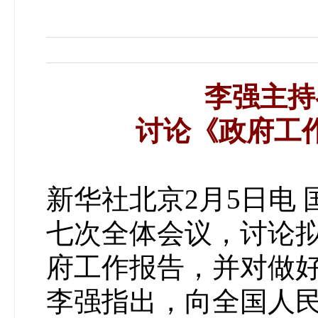
李强主持
讨论《政府工
新华社北京2月5日电
七次全体会议，讨论
府工作报告，并对做
李强指出，向全国人