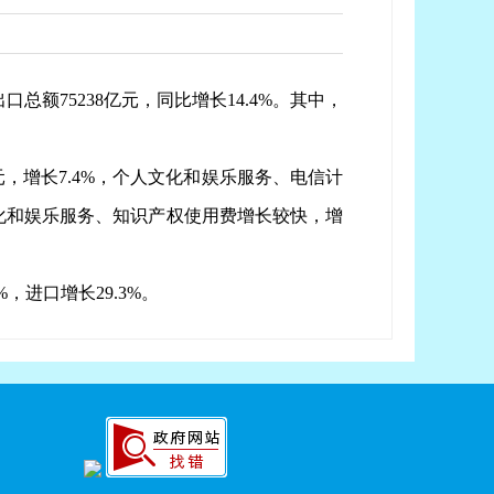
总额75238亿元，同比增长14.4%。其中，
亿元，增长7.4%，个人文化和娱乐服务、电信计
个人文化和娱乐服务、知识产权使用费增长较快，增
，进口增长29.3%。