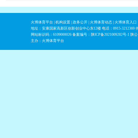
火博体育平台
|
机构设置
|
政务公开
|
火博体育动态
|
火博体育入口
地址：安康国家高新区创新创业中心东12楼 电话：0915-3212369 传真
网站标识码：6109000026
备案编号：陕ICP备2021009282号-1
陕公网
主办：火博体育平台