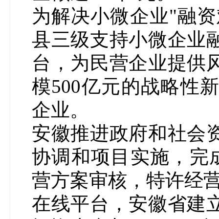
为解决小微企业"融资
县三级支持小微企业
台，为民营企业提供
模500亿元的战略性
企业。
安徽推进政府和社会
协调和项目实施，完成
营方案审核，特许经营
在线平台，安徽省建