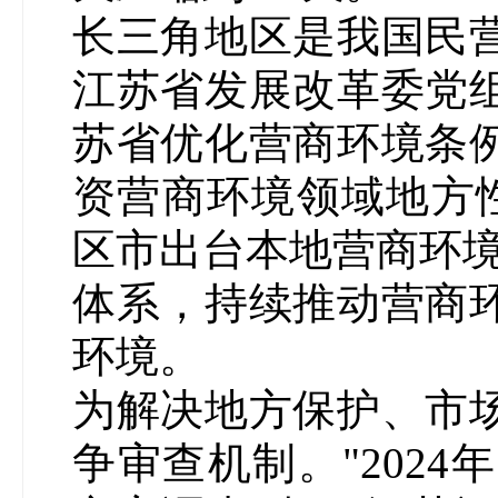
长三角地区是我国民
江苏省发展改革委党
苏省优化营商环境条
资营商环境领域地方性
区市出台本地营商环境
体系，持续推动营商
环境。
为解决地方保护、市
争审查机制。"202