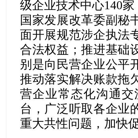
级企业技术中心140家
国家发展改革委副秘
面开展规范涉企执法
合法权益；推进基础
别是向民营企业公平
推动落实解决账款拖
营企业常态化沟通交
台，广泛听取各企业
重大共性问题，加快