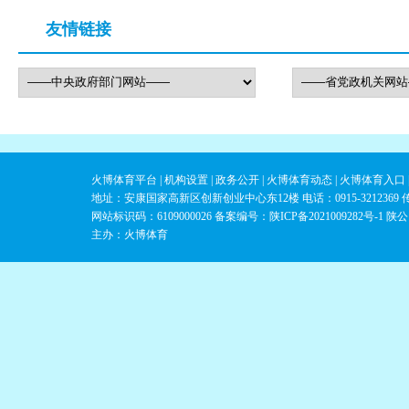
友情链接
火博体育平台
|
机构设置
|
政务公开
|
火博体育动态
|
火博体育入口
地址：安康国家高新区创新创业中心东12楼 电话：0915-3212369 传真
网站标识码：6109000026
备案编号：陕ICP备2021009282号-1
陕公网
主办：火博体育