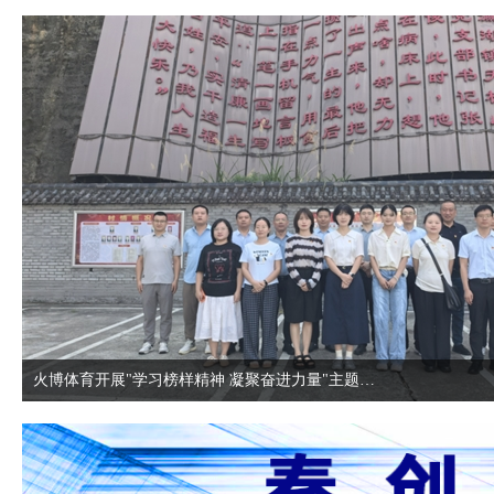
火博体育开展"学习榜样精神 凝聚奋进力量"主题…