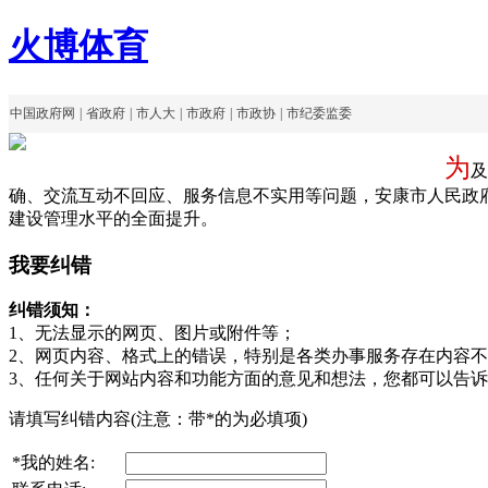
火博体育
中国政府网
|
省政府
|
市人大
|
市政府
|
市政协
|
市纪委监委
为
及
确、交流互动不回应、服务信息不实用等问题，安康市人民政府
建设管理水平的全面提升。
我要纠错
纠错须知：
1、无法显示的网页、图片或附件等；
2、网页内容、格式上的错误，特别是各类办事服务存在内容
3、任何关于网站内容和功能方面的意见和想法，您都可以告
请填写纠错内容(注意：带
*
的为必填项)
*
我的姓名: