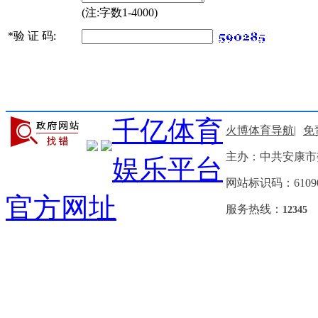
(注:字数1-4000)
*
验 证 码:
千亿体育
火博体育导航
|
免
主办：中共安康市
娱乐平台
网站标识码：61090
官方网址
服务热线：
12345