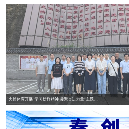
火博体育开展"学习榜样精神 凝聚奋进力量"主题…