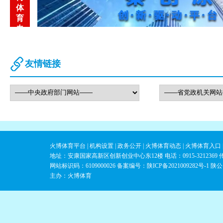
体
育
专
题
友情链接
火博体育平台
|
机构设置
|
政务公开
|
火博体育动态
|
火博体育入口
地址：安康国家高新区创新创业中心东12楼 电话：0915-3212369 传真
网站标识码：6109000026
备案编号：陕ICP备2021009282号-1
陕公网
主办：火博体育