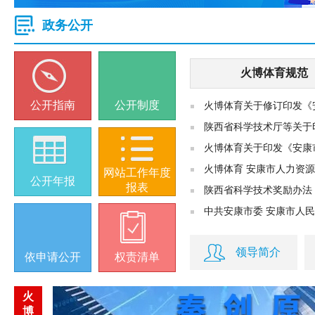
政务公开
火博体育规范
公开指南
公开制度
火博体育关于修订印发《
陕西省科学技术厅等关于
火博体育关于印发《安康
火博体育 安康市人力资源
网站工作年度
公开年报
报表
陕西省科学技术奖励办法
中共安康市委 安康市人民
领导简介
依申请公开
权责清单
火
博