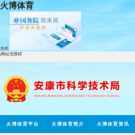
火博体育
关闭
|
网站无障碍
火博体育平台
火博体育简介
火博体育资讯