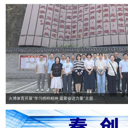
火博体育开展"学习榜样精神 凝聚奋进力量"主题…