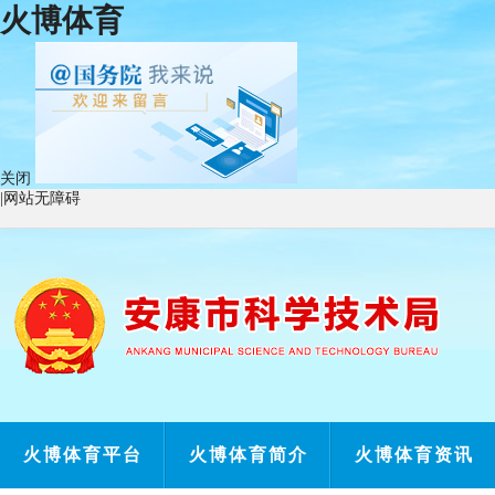
火博体育
关闭
|
网站无障碍
火博体育平台
火博体育简介
火博体育资讯