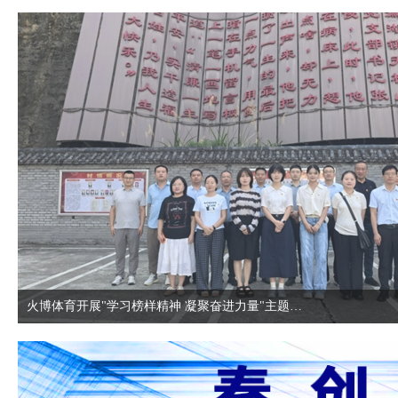
火博体育开展"学习榜样精神 凝聚奋进力量"主题…