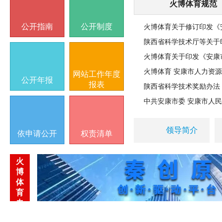
火博体育规范
公开指南
公开制度
火博体育关于修订印发《
陕西省科学技术厅等关于
火博体育关于印发《安康
火博体育 安康市人力资源
网站工作年度
公开年报
报表
陕西省科学技术奖励办法
中共安康市委 安康市人民
领导简介
依申请公开
权责清单
火
博
体
育
专
题