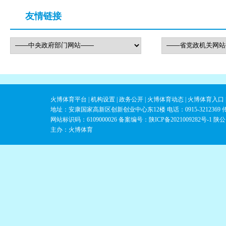
友情链接
火博体育平台
|
机构设置
|
政务公开
|
火博体育动态
|
火博体育入口
地址：安康国家高新区创新创业中心东12楼 电话：0915-3212369 传真
网站标识码：6109000026
备案编号：陕ICP备2021009282号-1
陕公网
主办：火博体育