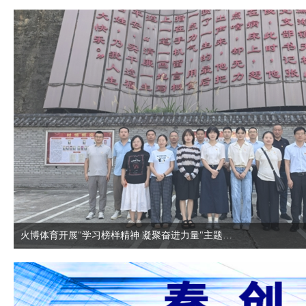
火博体育开展"学习榜样精神 凝聚奋进力量"主题…