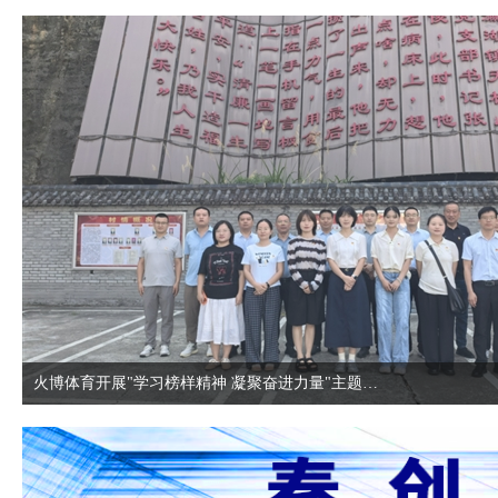
火博体育开展"学习榜样精神 凝聚奋进力量"主题…