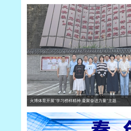
火博体育开展"学习榜样精神 凝聚奋进力量"主题…