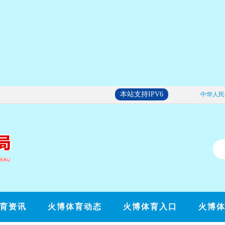
本站支持IPV6
中华人民
育资讯
火博体育动态
火博体育入口
火博