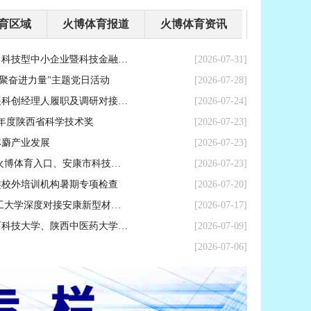
育区域
火博体育报道
火博体育资讯
业、科技型中小企业暨科技金融…
[2026-07-31]
凝聚奋进力量"主题党日活动
[2026-07-28]
展科创经理人履职及调研对接…
[2026-07-24]
5年度陕西省科学技术奖
[2026-07-23]
林麝产业发展
[2026-07-23]
火博体育入口、安康市科技…
[2026-07-23]
类校外培训机构暑期专项检查
[2026-07-20]
工大学深度对接安康新型材…
[2026-07-17]
西科技大学、陕西中医药大学…
[2026-07-09]
[2026-07-06]