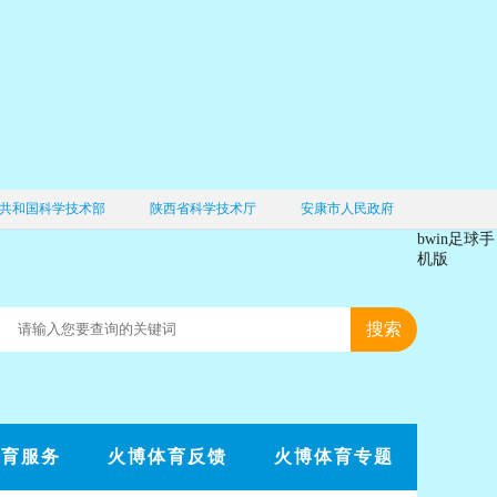
共和国科学技术部
陕西省科学技术厅
安康市人民政府
bwin足球手
机版
体育服务
火博体育反馈
火博体育专题