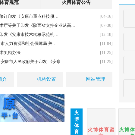
体育规范
火博体育公告
修订印发《安康市重点科技项…
[04-16]
术厅等关于印发《陕西省支持企业从高…
[07-30]
印发《安康市技术转移示范机…
[12-18]
康市人力资源和社会保障局 关…
[11-04]
术奖励办法
[11-25]
 安康市人民政府关于印发 《安康…
[11-25]
简介
机构设置
网站管理
火
博
体
火博体育留
火博
育