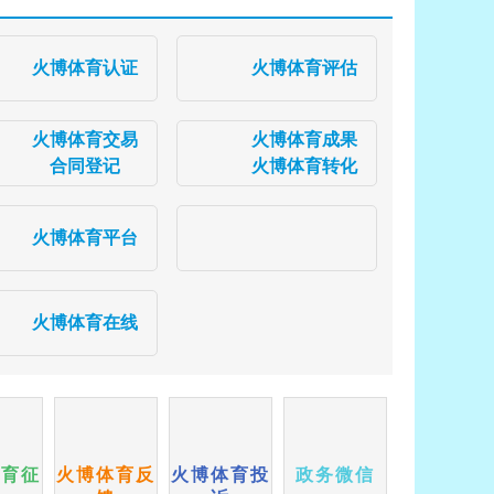
火博体育认证
火博体育评估
火博体育交易
火博体育成果
合同登记
火博体育转化
火博体育平台
火博体育在线
体育征
火博体育反
火博体育投
政务微信