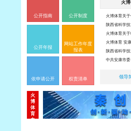
火博
公开指南
公开制度
火博体育关于
陕西省科学技
火博体育关于
火博体育 安
网站工作年度
公开年报
报表
陕西省科学技
中共安康市委
领导
依申请公开
权责清单
火
博
体
育
专
题