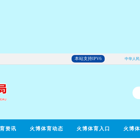
本站支持IPV6
中华人民
育资讯
火博体育动态
火博体育入口
火博