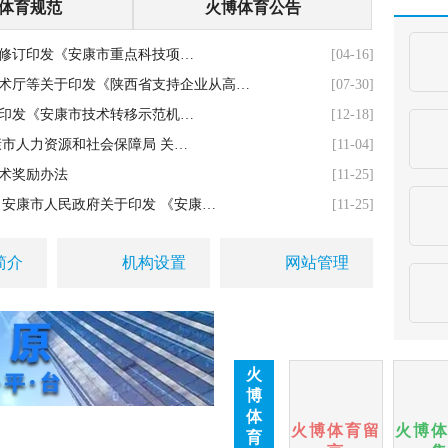
体育规范
火博体育公告
修订印发《安康市重点科技项…
[04-16]
术厅等关于印发《陕西省支持企业从高…
[07-30]
印发《安康市技术转移示范机…
[12-18]
康市人力资源和社会保障局 关…
[11-04]
术奖励办法
[11-25]
 安康市人民政府关于印发 《安康…
[11-25]
简介
机构设置
网站管理
火
博
体
火博体育留
火博
育