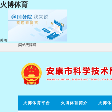
火博体育
关闭
|
网站无障碍
火博体育平台
火博体育简介
火博体