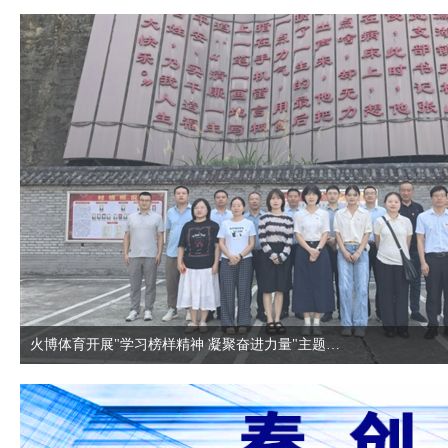
火博体育开展"学习榜样精神 凝聚奋进力量"主题…