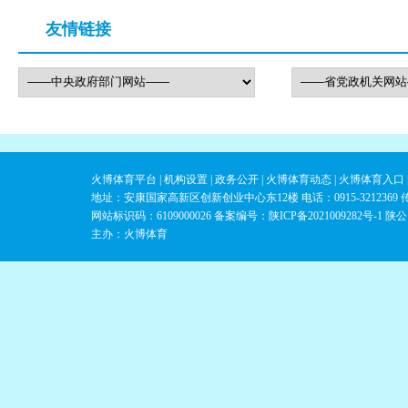
友情链接
火博体育平台
|
机构设置
|
政务公开
|
火博体育动态
|
火博体育入口
地址：安康国家高新区创新创业中心东12楼 电话：0915-3212369 传真
网站标识码：6109000026
备案编号：陕ICP备2021009282号-1
陕公网
主办：火博体育