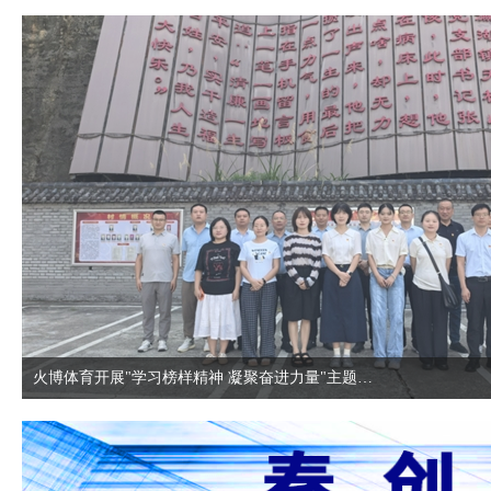
火博体育开展"学习榜样精神 凝聚奋进力量"主题…