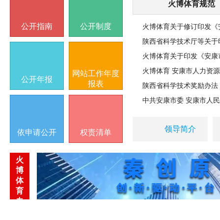
火博体育规范
公开指南
公开制度
火博体育关于修订印发《
陕西省科学技术厅等关于
火博体育关于印发《安康
火博体育 安康市人力资源
网站工作年度
公开年报
报表
陕西省科学技术奖励办法
中共安康市委 安康市人民
领导简介
依申请公开
权责清单
火
博
体
育
专
题