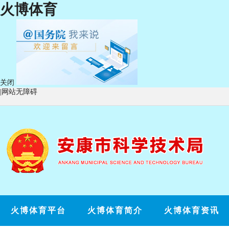
火博体育
关闭
|
网站无障碍
火博体育平台
火博体育简介
火博体育资讯