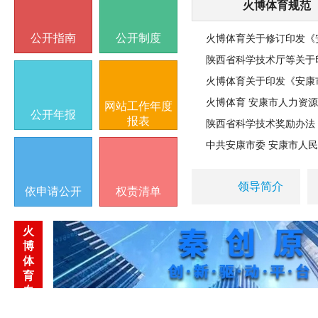
火博体育规范
公开指南
公开制度
火博体育关于修订印发《
陕西省科学技术厅等关于
火博体育关于印发《安康
火博体育 安康市人力资源
网站工作年度
公开年报
报表
陕西省科学技术奖励办法
中共安康市委 安康市人民
领导简介
依申请公开
权责清单
火
博
体
育
专
题