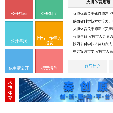
火博体育规范
公开指南
公开制度
火博体育关于修订印发《
陕西省科学技术厅等关于
火博体育关于印发《安康
火博体育 安康市人力资源
网站工作年度
公开年报
报表
陕西省科学技术奖励办法
中共安康市委 安康市人民
领导简介
依申请公开
权责清单
火
博
体
育
专
题