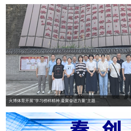
火博体育开展"学习榜样精神 凝聚奋进力量"主题…