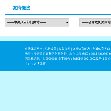
友情链接
火博体育平台
|
机构设置
|
政务公开
|
火博体育动态
|
火博体育入口
地址：安康国家高新区创新创业中心东12楼 电话：0915-3212369 传真
网站标识码：6109000026
备案编号：陕ICP备2021009282号-1
陕公网
主办：火博体育