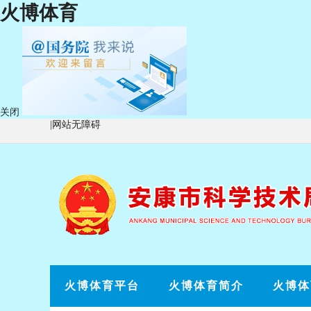
火博体育
关闭
|
网站无障碍
火博体育平台
火博体育简介
火博体