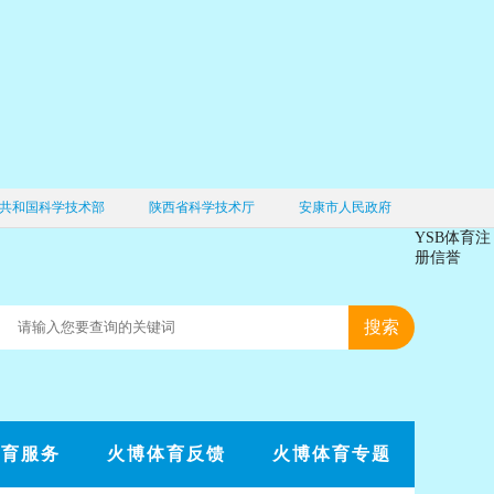
共和国科学技术部
陕西省科学技术厅
安康市人民政府
YSB体育注
册信誉
体育服务
火博体育反馈
火博体育专题