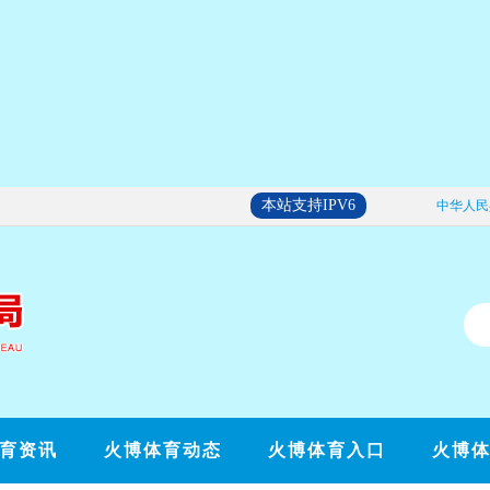
本站支持IPV6
中华人民
育资讯
火博体育动态
火博体育入口
火博