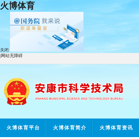
火博体育
关闭
|
网站无障碍
火博体育平台
火博体育简介
火博体育资讯