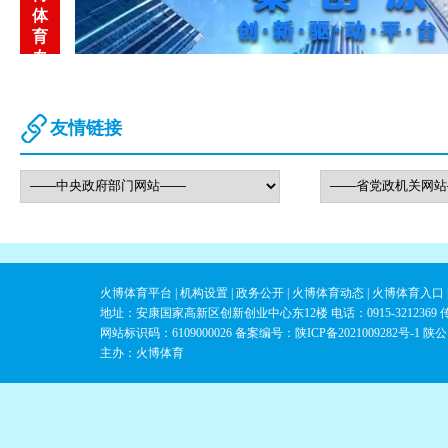
体
育
专
题
友情链接
火博体育平台
|
机构设置
|
政务公开
|
火博体育动态
|
火博体育入口
地址：安康国家高新区创新创业中心东12楼 电话：0915-3212369 传真
网站标识码：6109000026
备案编号：陕ICP备2021009282号-1
陕公网
主办：火博体育