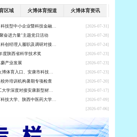
育区域
火博体育报道
火博体育资讯
业、科技型中小企业暨科技金融…
[2026-07-31]
凝聚奋进力量"主题党日活动
[2026-07-28]
展科创经理人履职及调研对接…
[2026-07-24]
5年度陕西省科学技术奖
[2026-07-23]
林麝产业发展
[2026-07-23]
火博体育入口、安康市科技…
[2026-07-23]
类校外培训机构暑期专项检查
[2026-07-20]
工大学深度对接安康新型材…
[2026-07-17]
西科技大学、陕西中医药大学…
[2026-07-09]
[2026-07-06]