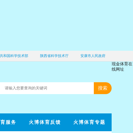
共和国科学技术部
陕西省科学技术厅
安康市人民政府
现金体育在
线网址
体育服务
火博体育反馈
火博体育专题