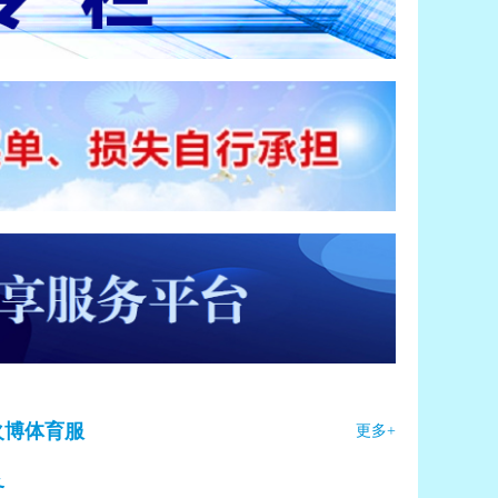
火博体育服
更多+
务