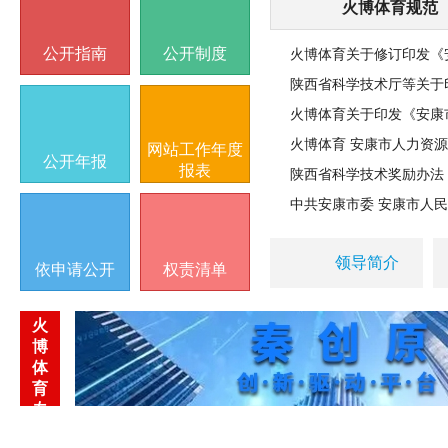
火博体育规范
公开指南
公开制度
火博体育关于修订印发《
陕西省科学技术厅等关于
火博体育关于印发《安康
火博体育 安康市人力资源
网站工作年度
公开年报
报表
陕西省科学技术奖励办法
中共安康市委 安康市人民
领导简介
依申请公开
权责清单
火
博
体
育
专
题