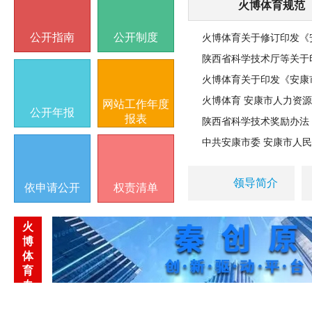
火博体育规范
公开指南
公开制度
火博体育关于修订印发《
陕西省科学技术厅等关于
火博体育关于印发《安康
火博体育 安康市人力资源
网站工作年度
公开年报
报表
陕西省科学技术奖励办法
中共安康市委 安康市人民
领导简介
依申请公开
权责清单
火
博
体
育
专
题