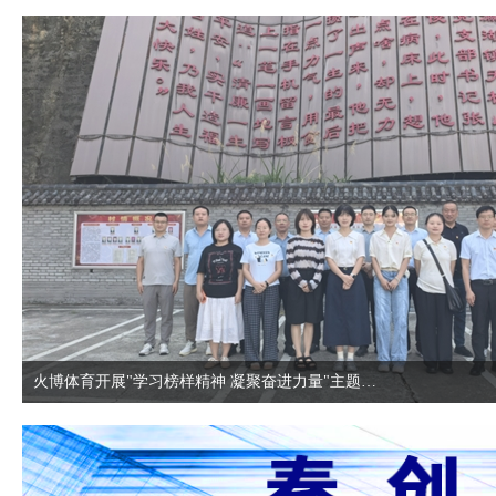
火博体育开展"学习榜样精神 凝聚奋进力量"主题…