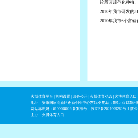
绞股蓝规范化种植、
2010年我市研发
2010年我市6个富
火博体育平台
|
机构设置
|
政务公开
|
火博体育动态
|
火博体育入口
地址：安康国家高新区创新创业中心东12楼 电话：0915-3212369 传真
网站标识码：6109000026
备案编号：陕ICP备2021009282号-1
陕公网
主办：火博体育入口