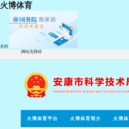
火博体育
关闭
|
网站无障碍
火博体育平台
火博体育简介
火博体