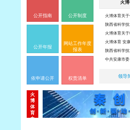
火博
公开指南
公开制度
火博体育关于
陕西省科学技
火博体育关于
火博体育 安
网站工作年度
公开年报
报表
陕西省科学技
中共安康市委
领导
依申请公开
权责清单
火
博
体
育
专
题