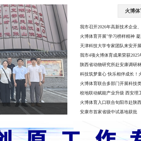
火博体育前沿
火博体
我市召开2026年高新技术企
火博体育开展"学习榜样精神 
天津科技大学专家团队来安开
我市4项火博体育成果荣获202
陕西省动物研究所赴安康调研
科技筑梦童心 快乐相伴成长！
火博体育联合多部门开展科技
校地联动赋能产业升级 西安理
火博体育入口联合旬阳市赴陕
安康市首家省级中试基地获批