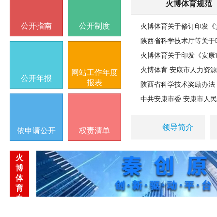
火博体育规范
公开指南
公开制度
火博体育关于修订印发《
陕西省科学技术厅等关于
火博体育关于印发《安康
火博体育 安康市人力资源
网站工作年度
公开年报
报表
陕西省科学技术奖励办法
中共安康市委 安康市人民
领导简介
依申请公开
权责清单
火
博
体
育
专
题