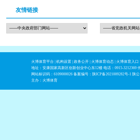
友情链接
火博体育平台
|
机构设置
|
政务公开
|
火博体育动态
|
火博体育入口
地址：安康国家高新区创新创业中心东12楼 电话：0915-3212369 传真
网站标识码：6109000026
备案编号：陕ICP备2021009282号-1
陕公网
主办：火博体育