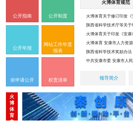
火博体育规范
公开指南
公开制度
火博体育关于修订印发《
陕西省科学技术厅等关于
火博体育关于印发《安康
火博体育 安康市人力资源
网站工作年度
公开年报
报表
陕西省科学技术奖励办法
中共安康市委 安康市人民
领导简介
依申请公开
权责清单
火
博
体
育
专
题