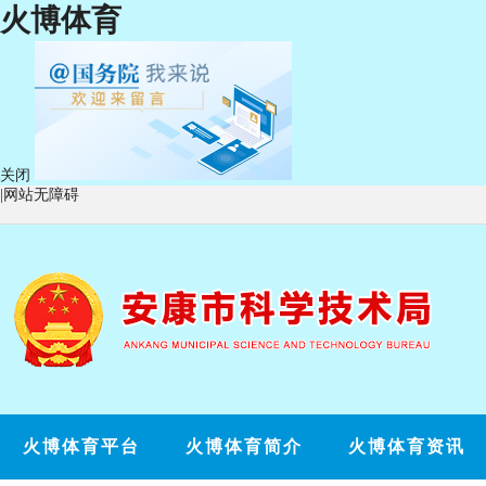
火博体育
关闭
|
网站无障碍
火博体育平台
火博体育简介
火博体育资讯