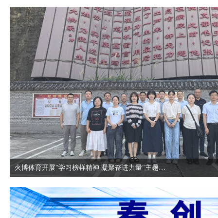
火博体育开展"学习榜样精神 凝聚奋进力量"主题…