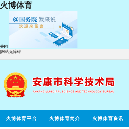
火博体育
关闭
|
网站无障碍
火博体育平台
火博体育简介
火博体育资讯