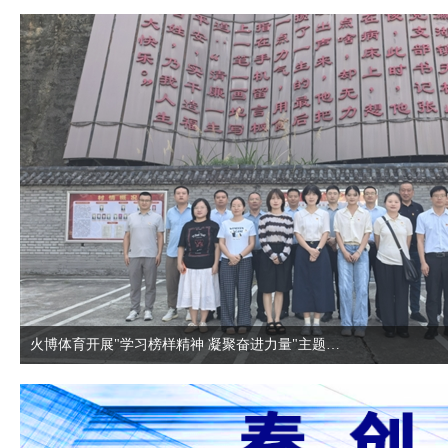
火博体育开展"学习榜样精神 凝聚奋进力量"主题…