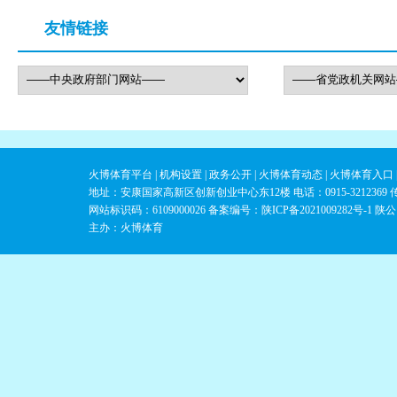
友情链接
火博体育平台
|
机构设置
|
政务公开
|
火博体育动态
|
火博体育入口
地址：安康国家高新区创新创业中心东12楼 电话：0915-3212369 传真
网站标识码：6109000026
备案编号：陕ICP备2021009282号-1
陕公网
主办：火博体育