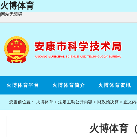
火博体育
|
网站无障碍
火博体育平台
火博体育简介
火博体育资讯
您当前位置：
火博体育
>
法定主动公开内容
>
财政预决算
> 正文内
火博体育（