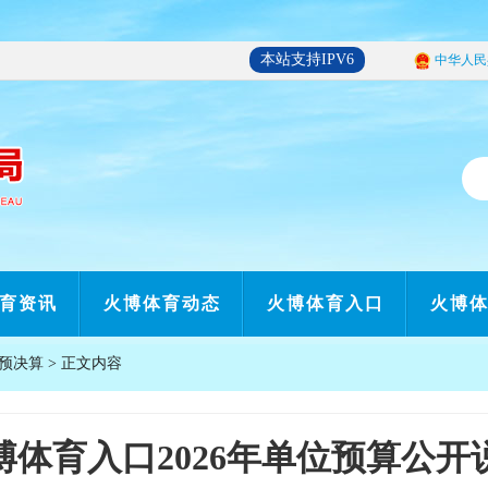
本站支持IPV6
中华人民
育资讯
火博体育动态
火博体育入口
火博
预决算
> 正文内容
博体育入口2026年单位预算公开