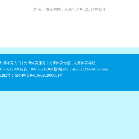
作者：
发布时间：2026年04月12日14时42分
火博体育入口
|
火博体育服务
|
火博体育专题
|
火博体育导航
12369 传真：0915-3212369 投稿邮箱：
akkj3212369@163.com
282号-1
陕公网安备61090202000061号