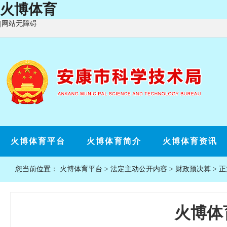
火博体育
|
网站无障碍
火博体育平台
火博体育简介
火博体育资讯
您当前位置：
火博体育平台
>
法定主动公开内容
>
财政预决算
> 
火博体