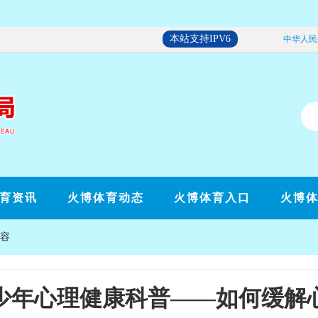
本站支持IPV6
中华人民
育资讯
火博体育动态
火博体育入口
火博
内容
少年心理健康科普——如何缓解