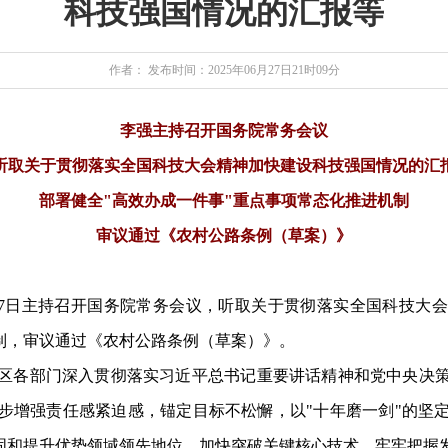
科技强国情况的汇报等
作者：
发布时间：2025年06月27日21时09分
李强主持召开国务院常务会议
听取关于贯彻落实全国科技大会精神加快建设科技强国情况的汇
部署健全"高效办成一件事"重点事项常态化推进机制
审议通过《农村公路条例（草案）》
月27日主持召开国务院常务会议，听取关于贯彻落实全国科技
制，审议通过《农村公路条例（草案）》。
区各部门深入贯彻落实习近平总书记重要讲话精神和党中央决
步增强责任感紧迫感，锚定目标不松懈，以"十年磨一剑"的坚
巩固和提升优势领域领先地位，加快突破关键核心技术，牢牢把握