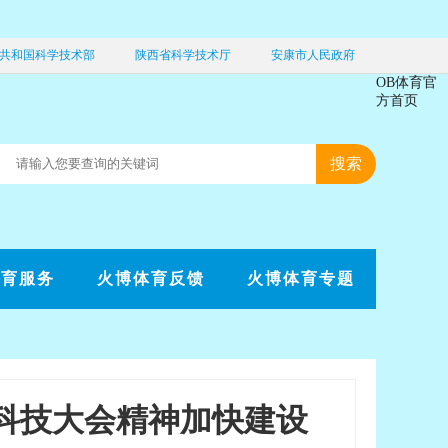
共和国科学技术部
陕西省科学技术厅
安康市人民政府
OB体育官
方首页
体育服务
火博体育反馈
火博体育专题
科技大会精神加快建设