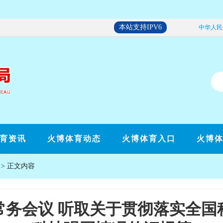
本站支持IPV6
中华人民
育资讯
火博体育动态
火博体育入口
火博
> 正文内容
常务会议 听取关于贯彻落实全国