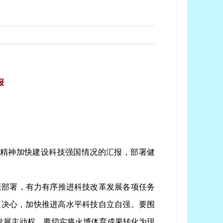
报
大会精神加快建设科技强国情况的汇报，部署健
策部署，有力有序推进科技改革发展各项任务
定决心，加快推进高水平科技自立自强。要围
发展主动权。要切实将火博体育成果转化为现