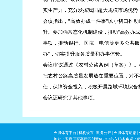
实生产力，充分发挥我国超大规模市场优势
会议指出，"高效办成一件事"以小切口推
升。要加强常态化机制建设，推动"高效办
事项，推动银行、医院、电信等更多公共服
办"，切实提升服务质量和办事体验。
会议审议通过《农村公路条例（草案）》。
把农村公路高质量发展放在重要位置，对不
任，保障资金投入，积极开展路域环境综合
会议还研究了其他事项。
火博体育平台
|
机构设置
|
政务公开
|
火博体育动态
|
地址：安康国家高新区创新创业中心东12楼 电话：0915-32