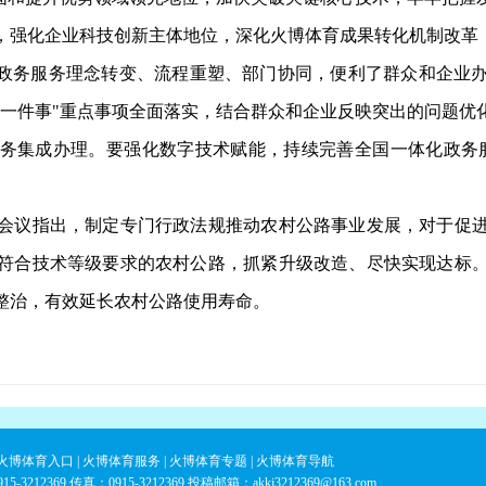
，强化企业科技创新主体地位，深化火博体育成果转化机制改革
动政务服务理念转变、流程重塑、部门协同，便利了群众和企业
成一件事"重点事项全面落实，结合群众和企业反映突出的问题优
务集成办理。要强化数字技术赋能，持续完善全国一体化政务
会议指出，制定专门行政法规推动农村公路事业发展，对于促
符合技术等级要求的农村公路，抓紧升级改造、尽快实现达标
整治，有效延长农村公路使用寿命。
火博体育入口
|
火博体育服务
|
火博体育专题
|
火博体育导航
12369 传真：0915-3212369 投稿邮箱：
akkj3212369@163.com