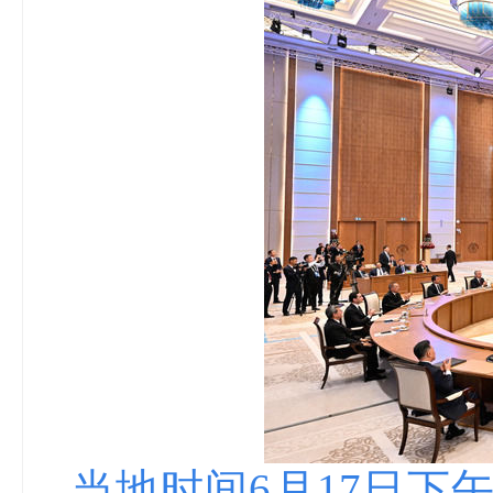
当地时间6月17日下