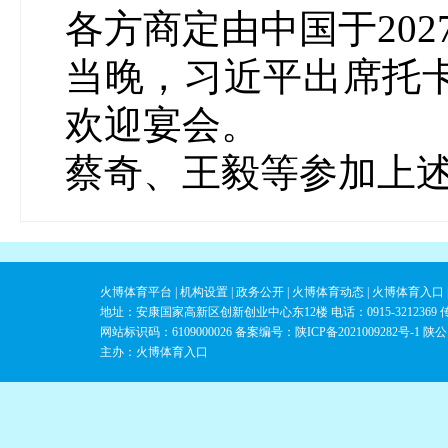
各方商定由中国于20
当晚，习近平出席托
欢迎宴会。
蔡奇、王毅等参加上
火博体育平台
|
机构设置
|
政务公开
|
火博体育动态
|
火博体育入口
地址：安康国家高新区创新创业中心东12楼 电话：0915-3212369 传真
网站标识码：6109000026
备案编号：陕ICP备2021009282号-1
陕公网
主办：火博体育入口