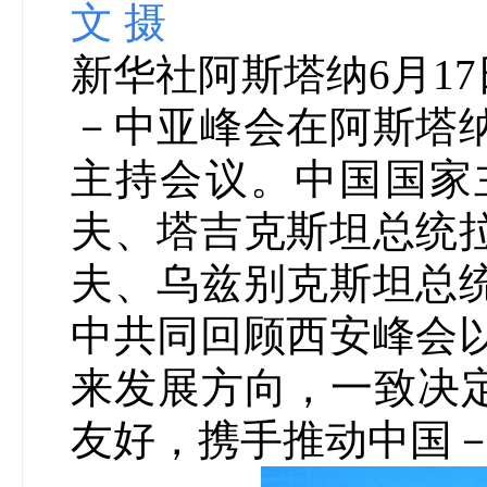
文 摄
新华社阿斯塔纳6月17
－中亚峰会在阿斯塔
主持会议。中国国家
夫、塔吉克斯坦总统
夫、乌兹别克斯坦总
中共同回顾西安峰会
来发展方向，一致决定
友好，携手推动中国