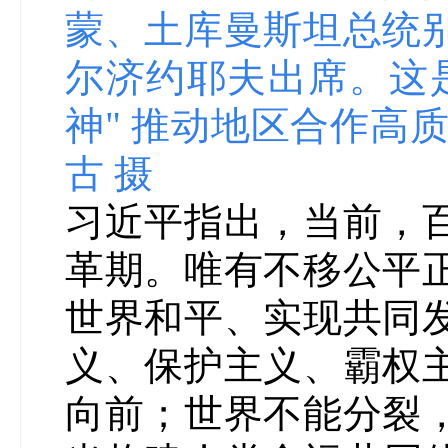
蒙、土库曼斯坦总统
尔济约耶夫出席。这
神" 推动地区合作高
古 摄
习近平指出，当前，
革期。唯有不移公平
世界和平、实现共同
义、保护主义、霸权
向前；世界不能分裂