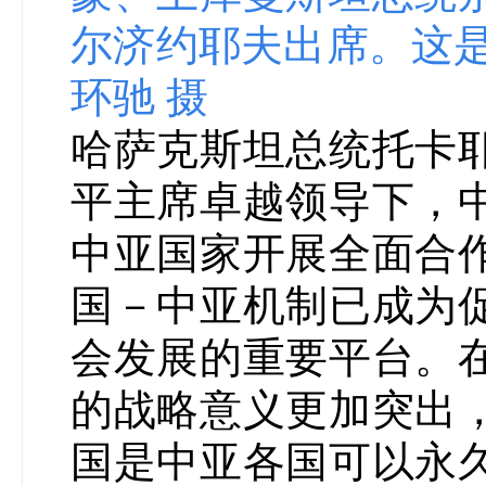
尔济约耶夫出席。这是
环驰 摄
哈萨克斯坦总统托卡
平主席卓越领导下，
中亚国家开展全面合
国－中亚机制已成为
会发展的重要平台。
的战略意义更加突出
国是中亚各国可以永