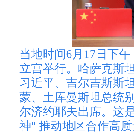
当地时间6月17日下
立宫举行。哈萨克斯
习近平、吉尔吉斯斯
蒙、土库曼斯坦总统
尔济约耶夫出席。这是
神" 推动地区合作高