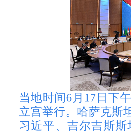
当地时间6月17日下
立宫举行。哈萨克斯
习近平、吉尔吉斯斯