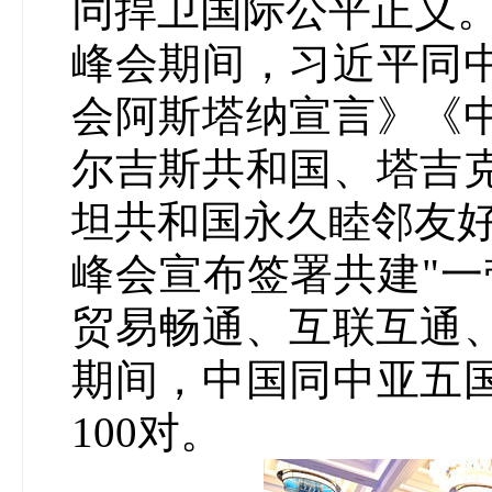
同捍卫国际公平正义
峰会期间，习近平同
会阿斯塔纳宣言》《
尔吉斯共和国、塔吉
坦共和国永久睦邻友
峰会宣布签署共建"一
贸易畅通、互联互通、
期间，中国同中亚五
100对。