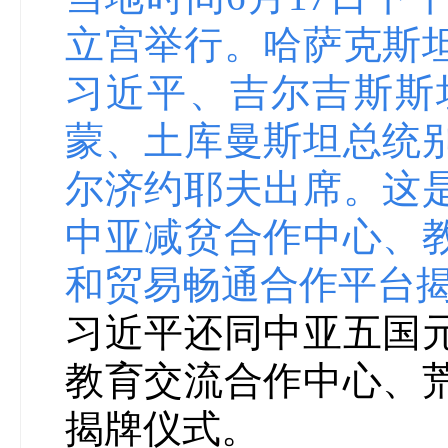
立宫举行。哈萨克斯
习近平、吉尔吉斯斯
蒙、土库曼斯坦总统
尔济约耶夫出席。这
中亚减贫合作中心、
和贸易畅通合作平台揭
习近平还同中亚五国
教育交流合作中心、
揭牌仪式。