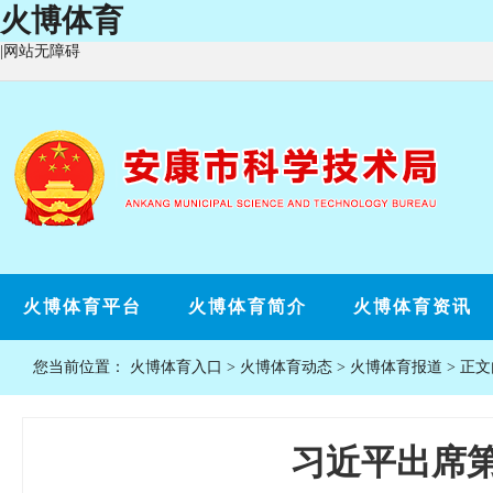
火博体育
|
网站无障碍
火博体育平台
火博体育简介
火博体育资讯
您当前位置：
火博体育入口
>
火博体育动态
>
火博体育报道
> 正
习近平出席