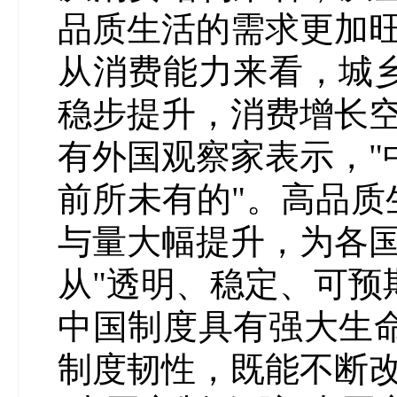
品质生活的需求更加
从消费能力来看，城
稳步提升，消费增长
有外国观察家表示，"
前所未有的"。高品质
与量大幅提升，为各
从"透明、稳定、可预期
中国制度具有强大生
制度韧性，既能不断