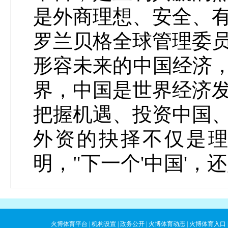
是外商理想、安全、有
罗兰贝格全球管理委员
形容未来的中国经济，
界，中国是世界经济发展
把握机遇、投资中国
外资的抉择不仅是
明，"下一个'中国'，
火博体育平台
|
机构设置
|
政务公开
|
火博体育动态
|
火博体育入口