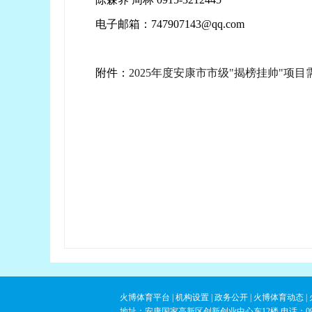
电子邮箱：
747907143@qq.com
附件：
2025年度安康市市级"揭榜挂帅"项
火博体育平台
|
机构设置
|
政务公开
|
火博体育动态
|
地址：安康国家高新区创新创业中心东12楼 电话：0915-32