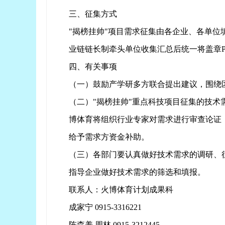
三、征集方式
"揭榜挂帅"项目需求征集由各企业、各单位
业链链长制牵头单位收集汇总后统一将盖章P
四、有关事项
（一）鼓励产学研多方联合提出建议，围绕
（二）"揭榜挂帅"重点科技项目征集的技术
博体育将组织行业专家对需求进行审查论证
给予需求方资金补助。
（三）各部门要认真做好技术需求的调研、
指导企业做好技术需求的筛选和填报。
联系人：火博体育计划成果科
成家宁 0915-3316221
陈森养 周林 0915-3212445