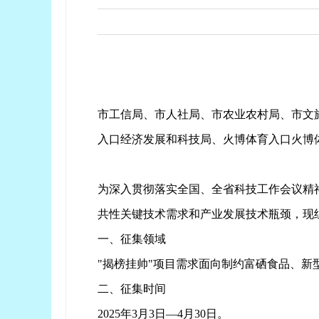
市工信局、市人社局、市农业农村局、市文
入口经济发展和科技局、火博体育入口火博
为深入贯彻落实全国、全省科技工作会议精
共性关键技术需求和产业发展技术瓶颈，现组
一、征集领域
"揭榜挂帅"项目需求面向制约富硒食品、
二、征集时间
2025年3月3日—4月30日。