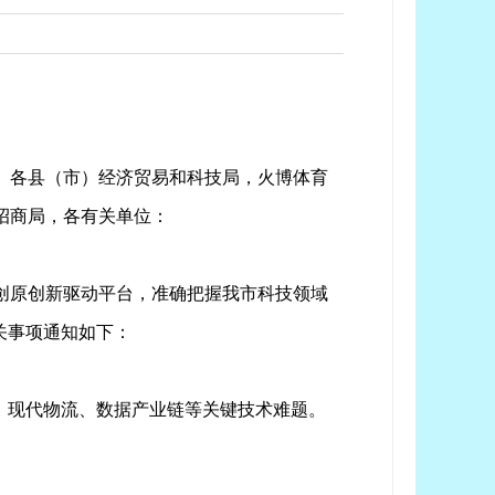
、各县（市）经济贸易和科技局，火博体育
招商局，各有关单位：
创原创新驱动平台，准确把握我市科技领域
关事项通知如下：
、现代物流、数据产业链等关键技术难题。