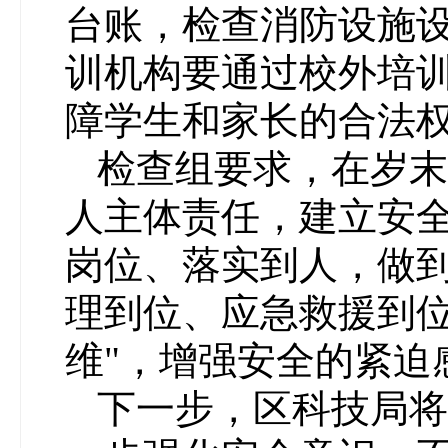
台账，检查消防设施
训机构要通过校外培
障学生和家长的合法
检查组要求，在岁末
人主体责任，建立安
岗位、落实到人，做
理到位、应急救援到位
维"，增强安全的紧迫
下一步，区科技局将