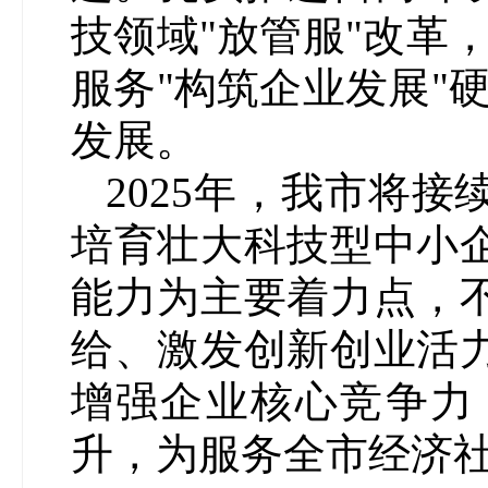
技领域"放管服"改革
服务"构筑企业发展"
发展。
2025年，我市将
培育壮大科技型中小
能力为主要着力点，
给、激发创新创业活
增强企业核心竞争力
升，为服务全市经济