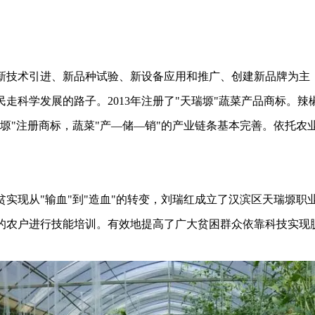
新技术引进、新品种试验、新设备应用和推广、创建新品牌为主
民走科学发展的路子。2013年注册了"天瑞塬"蔬菜产品商标。
塬"注册商标，蔬菜"产—储—销"的产业链条基本完善。依托农
实现从"输血"到"造血"的转变，刘瑞红成立了汉滨区天瑞塬职
的农户进行技能培训。有效地提高了广大贫困群众依靠科技实现