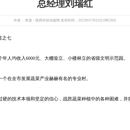
总经理刘瑞红
作者： 来源：陕西科技传媒网
发布时间：2022年07月02日18时58分
道之七
年人均收入6000元、大棚耸立、小楼林立的省级文明示范园。
一个在全市发展蔬菜产业赫赫有名的专业村。
过硬的技术本领和坚定的信心，战胜蔬菜种植中的各种困难，并