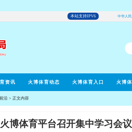
本站支持IPV6
中华人民
育资讯
火博体育动态
火博体育入口
火博
前沿
> 正文内容
火博体育平台召开集中学习会议