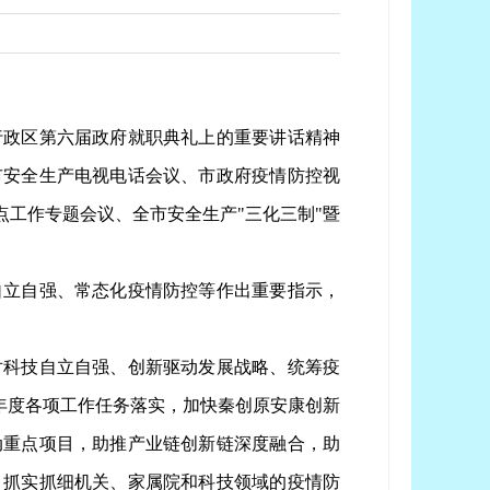
行政区第六届政府就职典礼上的重要讲话精神
市安全生产电视电话会议、市政府疫情防控视
工作专题会议、全市安全生产"三化三制"暨
自立自强、常态化疫情防控等作出重要指示，
对科技自立自强、创新驱动发展战略、统筹疫
进年度各项工作任务落实，加快秦创原安康创新
动重点项目，助推产业链创新链深度融合，助
，抓实抓细机关、家属院和科技领域的疫情防