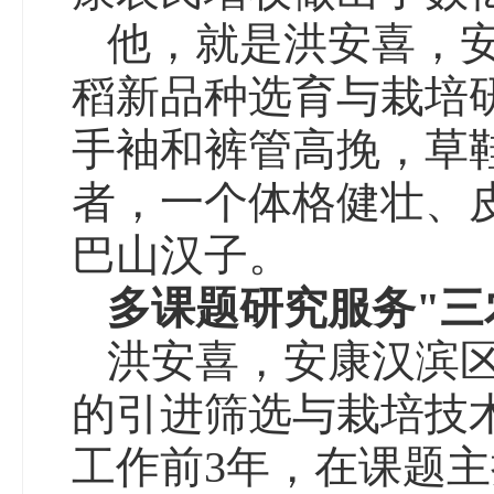
他，就是洪安喜，
稻新品种选育与栽培
手袖和裤管高挽，草
者，一个体格健壮、
巴山汉子。
多课题研究服务"三
洪安喜，安康汉滨区
的引进筛选与栽培技
工作前3年，在课题