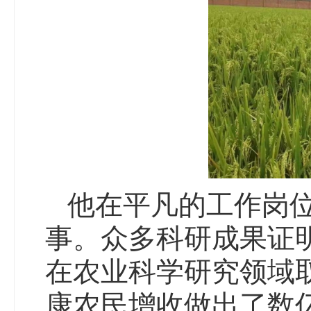
他在平凡的工作岗
事。众多科研成果证
在农业科学研究领域
康农民增收做出了数