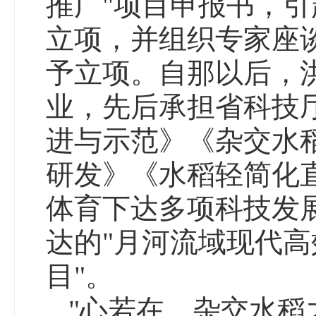
推广"项目申报书，
立项，并组织专家座
予立项。自那以后，
业，先后承担省科技
进与示范》《杂交水
研发》《水稻轻简化
体育下达多项科技发
达的"月河流域现代
目"。
"心若在，杂交水稻