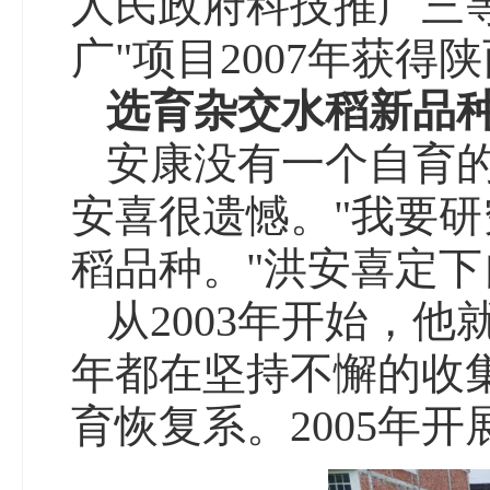
人民政府科技推广三
广"项目2007年获
选育杂交水稻新品
安康没有一个自育
安喜很遗憾。"我要
稻品种。"洪安喜定
从2003年开始，
年都在坚持不懈的收
育恢复系。2005年