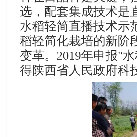
选，配套集成技术是
水稻轻简直播技术示范
稻轻简化栽培的新阶
变革。2019年申报
得陕西省人民政府科