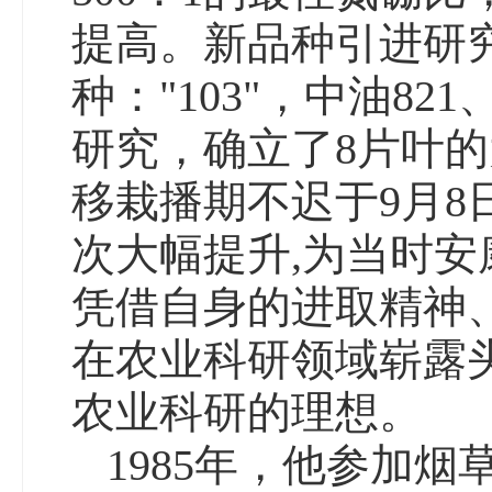
提高。新品种引进研
种："103"，中油82
研究，确立了8片叶的
移栽播期不迟于9月
次大幅提升,为当时
凭借自身的进取精神
在农业科研领域崭露
农业科研的理想。
1985年，他参加