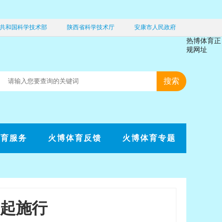
共和国科学技术部
陕西省科学技术厅
安康市人民政府
热博体育正
规网址
体育服务
火博体育反馈
火博体育专题
日起施行