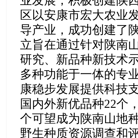
业发展，积极创建陕
区以安康市宏大农业
导产业，成功创建了
立旨在通过针对陕南
研究、新品种新技术
多种功能于一体的专
康稳步发展提供科技
国内外新优品种
22个
个可望成为陕南山地
野生种质资源调查和评