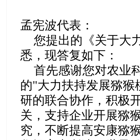
孟宪波代表：
您提出的《关于大
悉，现答复如下：
首先感谢您对农业
的
"大力扶持发展猕猴
研的联合协作，积极
关，支持企业开展猕
究，不断提高安康猕猴