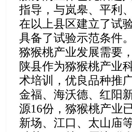
指导，与岚皋、平利
在以上县区建立了试
具备了试验示范条件
猕猴桃产业发展需要
陕县作为猕猴桃产业
术培训，优良品种推
金福、海沃德、红阳新
源16份，猕猴桃产业
新场、江口、太山庙等