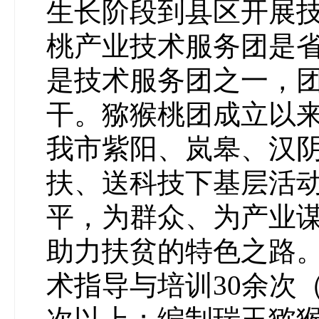
生长阶段到县区开展
桃产业技术服务团是
是技术服务团之一，
干。猕猴桃团成立以
我市紫阳、岚皋、汉
扶、送科技下基层活
平，为群众、为产业
助力扶贫的特色之路
术指导与培训30余次