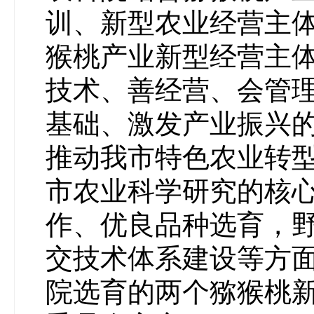
训、新型农业经营主
猴桃产业新型经营主体
技术、善经营、会管理
基础、激发产业振兴
推动我市特色农业转
市农业科学研究的核
作、优良品种选育，
交技术体系建设等方
院选育的两个猕猴桃新