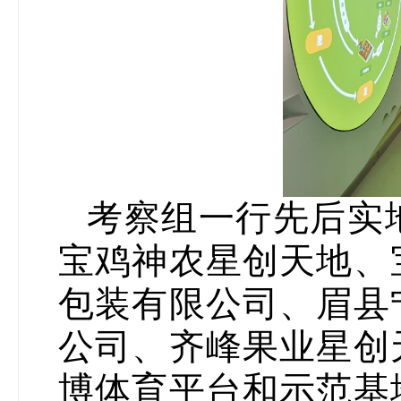
考察组一行先后实
宝鸡神农星创天地、
包装有限公司、眉县
公司、齐峰果业星创
博体育平台和示范基