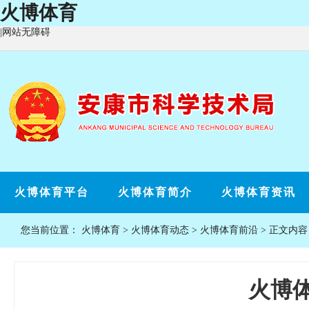
火博体育
|
网站无障碍
火博体育平台
火博体育简介
火博体育资讯
您当前位置：
火博体育
>
火博体育动态
>
火博体育前沿
> 正文内容
火博