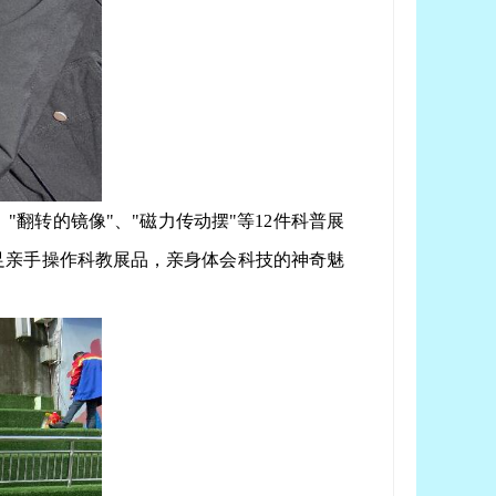
、"翻转的镜像"、"磁力传动摆"等
12
件科普展
足亲手操作科教展品，亲身体会科技的神奇魅