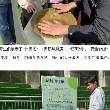
师生们展示了
"梵天塔"、"天鹅绒触觉"、"密码锁"、"双曲狭缝"
、电学、数学、电磁学等学科。师生们大开眼界，同学们纷纷驻