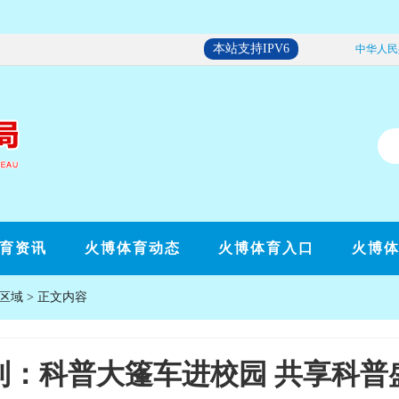
本站支持IPV6
中华人民
育资讯
火博体育动态
火博体育入口
火博
区域
> 正文内容
利：科普大篷车进校园 共享科普