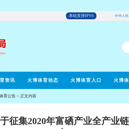
本站支持IPV6
中华人民
育资讯
火博体育动态
火博体育入口
火博
体育公告
> 正文内容
于征集2020年富硒产业全产业