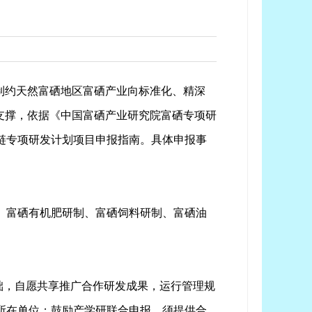
制约天然富硒地区富硒产业向标准化、精深
支撑，依据《中国富硒产业研究院富硒专项研
业链专项研发计划项目申报指南。具体申报事
法、富硒有机肥研制、富硒饲料研制、富硒油
础，自愿共享推广合作研发成果，运行管理规
所在单位；鼓励产学研联合申报，须提供合