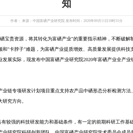
知
作者： 来源：中国富硒产业研究院
发布时间：2020年09月11日18时31分
富硒宝贵资源，将其转化为富硒产业"的重要指示精神，不断破解
颈和"卡脖子"难题，为富硒产业提质增效、高质量发展提供科技
发展实际，现发布中国富硒产业研究院2020年富硒产业全产
业全产业链专项研发计划项目重点支持农产品中硒形态分析检测方
大研究方向。
应具有较强的科技研发能力和基础条件，有一定的前期科研工作基
产业研究院科研创新团队、中国富硒产业研究院学术委员会成员