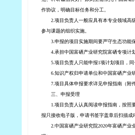
作协议，明确目标任务和分工。
2.项目负责人一般应具有本专业领域
参与课题的组织实施。
3.申报的项目实施期间要严守生态功
4.承担中国富硒产业研究院富硒专项
5.项目负责人只能申报1项计划项目，
6.知识产权归申请单位和中国富硒产业
7.项目具体申报要求详见申报指南（附
三、申报受理
1.项目负责人认真阅读申报指南，按照
报只接收电子版，申请书签字盖章后扫描成P
2.中国富硒产业研究院2020年富硒产业