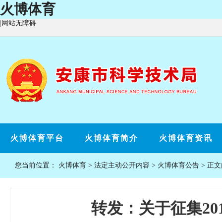
火博体育
|
网站无障碍
火博体育平台
火博体育简介
火博体育资讯
您当前位置：
火博体育
>
法定主动公开内容
>
火博体育公告
> 正
转发：关于征集2