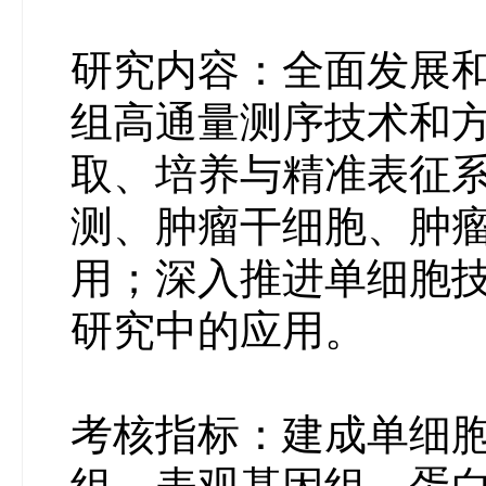
研究内容：全面发展
组高通量测序技术和
取、培养与精准表征
测、肿瘤干细胞、肿
用；深入推进单细胞
研究中的应用。
考核指标：建成单细