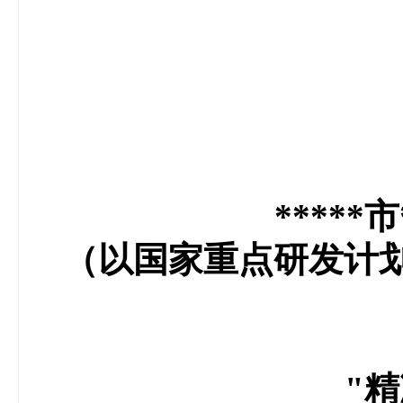
****
（以国家重点研发计划
"