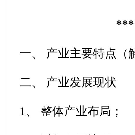
*
一、 产业主要特点（
二、 产业发展现状
1、 整体产业布局；