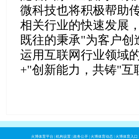
微科技也将积极帮助
相关行业的快速发展，
既往的秉承"为客户创
运用互联网行业领域的
+"创新能力，共铸"
火博体育平台
|
机构设置
|
政务公开
|
火博体育动态
|
火博体育入口