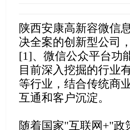
陕西安康高新容微信
决全案的创新型公司，
[1]、微信公众平台
目前深入挖掘的行业
等行业，结合传统商
互通和客户沉淀。
随着国家"互联网+"政